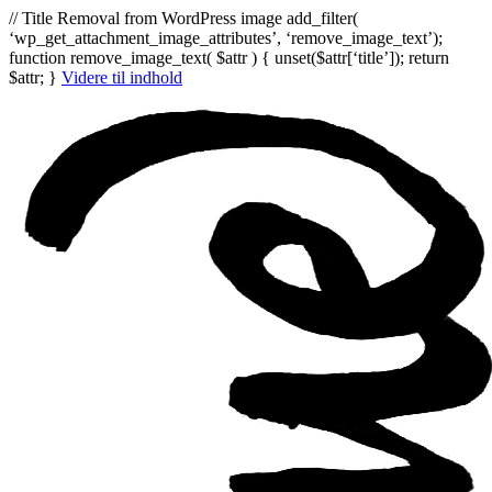
// Title Removal from WordPress image add_filter(
‘wp_get_attachment_image_attributes’, ‘remove_image_text’);
function remove_image_text( $attr ) { unset($attr[‘title’]); return
$attr; }
Videre til indhold