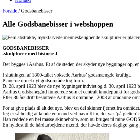
Kontakt
Forside
/ Godsbanebisser
Alle Godsbanebisser i webshoppen
GODSBANEBISSER
-skulpturer med historie
J
Der bygges i Aarhus. Et af de steder, der skyder nye bygninger op, 
I slutningen af 1800-tallet voksede Aarhus’ godsmængde kraftigt.
Planerne om et nyt godsområde tog form.
D. 28. april 1923 blev de nye bygninger indviet og d. 30. april 1923 b
Aarhus Godsbanegård fungerede som et centralt knudepunkt for godstr
Efter 80 års drift besluttede Aarhus Kommune i 2003 at omdanne områd
For at give plads til alt det nye, blev en del skinner fjernet fra området
Jeg er så heldig at kende en mand ved navn Kim, det var ’på pletten’ d
Han reddede en hel masse skinnebolte, som nu bruges til mine 
En hyldest til de hårdtarbejdene mænd, der havde deres daglige gang