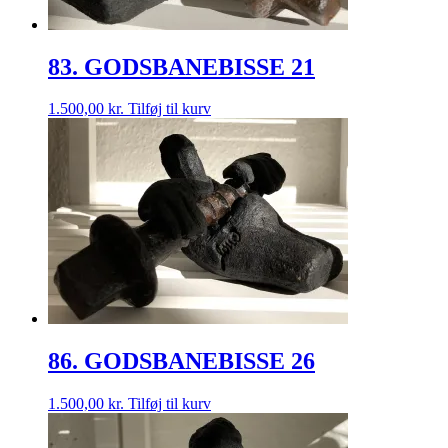
83. GODSBANEBISSE 21
1.500,00
kr.
Tilføj til kurv
86. GODSBANEBISSE 26
1.500,00
kr.
Tilføj til kurv