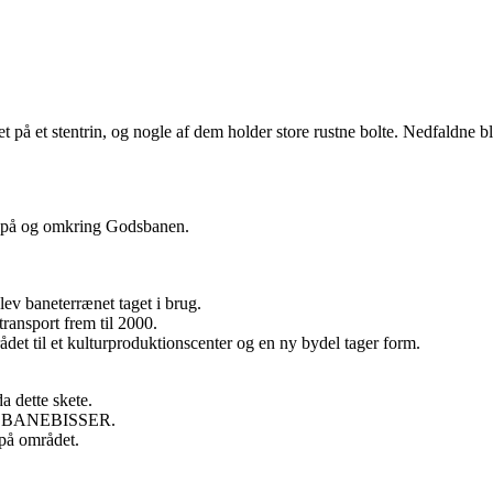
er på og omkring Godsbanen.
lev baneterrænet taget i brug.
ansport frem til 2000.
et til et kulturproduktionscenter og en ny bydel tager form.
.
a dette skete.
GODSBANEBISSER.
 på området.