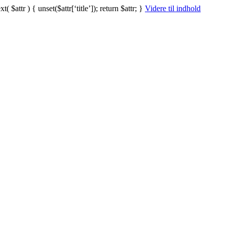
ttr ) { unset($attr[‘title’]); return $attr; }
Videre til indhold