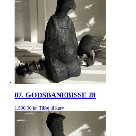
87. GODSBANEBISSE 28
1.500,00
kr.
Tilføj til kurv