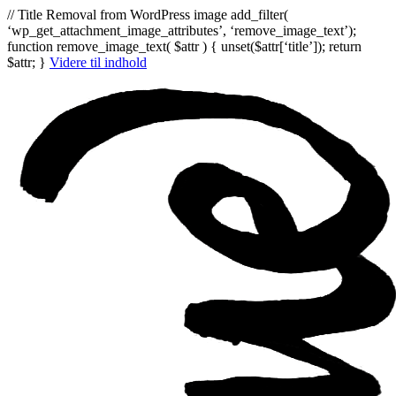
// Title Removal from WordPress image add_filter(
‘wp_get_attachment_image_attributes’, ‘remove_image_text’);
function remove_image_text( $attr ) { unset($attr[‘title’]); return
$attr; }
Videre til indhold