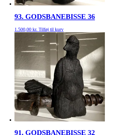
93. GODSBANEBISSE 36
1.500,00
kr.
Tilføj til kurv
91. GODSBANEBISSE 32