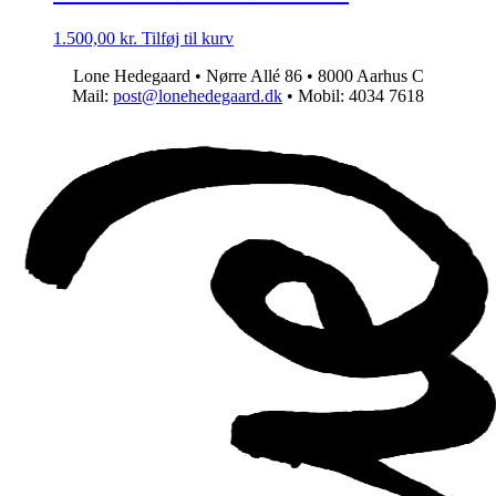
1.500,00
kr.
Tilføj til kurv
Lone Hedegaard • Nørre Allé 86 • 8000 Aarhus C
Mail:
post@lonehedegaard.dk
• Mobil: 4034 7618